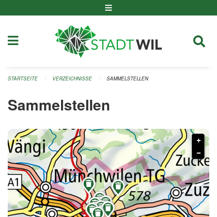
Navigation überspringen
STARTSEITE
VERZEICHNISSE
SAMMELSTELLEN
Sammelstellen
+
−








