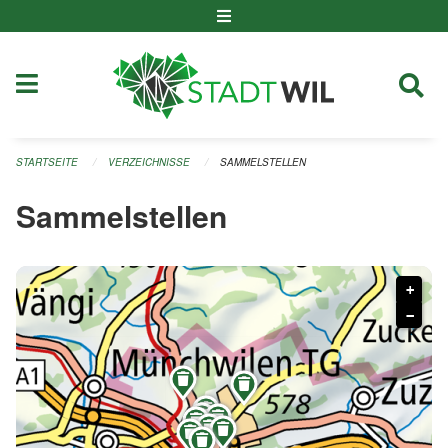
Navigation überspringen
STARTSEITE
VERZEICHNISSE
SAMMELSTELLEN
Sammelstellen
+
−









