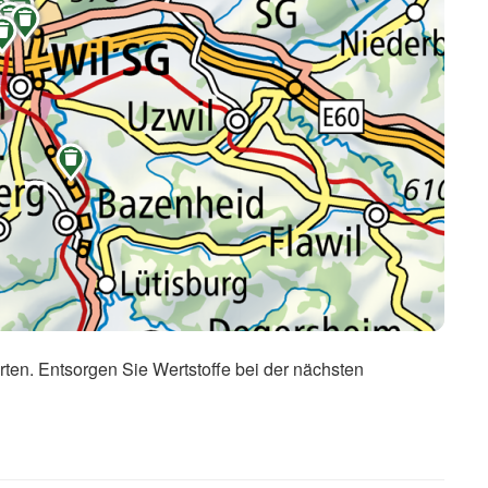







rten. Entsorgen Sie Wertstoffe bei der nächsten