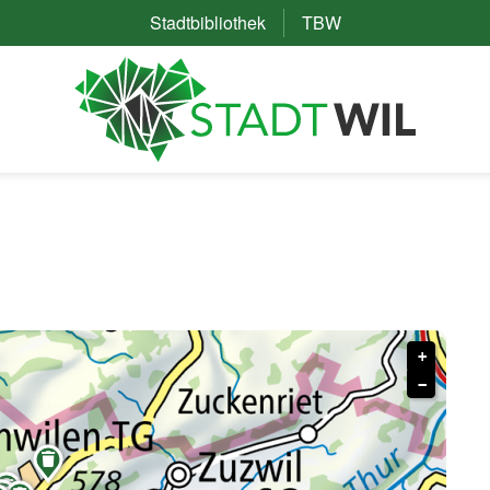
Stadtbibliothek
(External Link)
TBW
(External Link)
+
−

