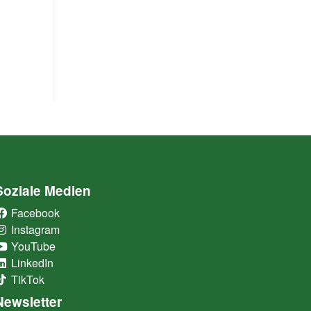
Soziale Medien
Facebook
(External Link)
Instagram
(External Link)
YouTube
(External Link)
LinkedIn
(External Link)
TikTok
(External Link)
Newsletter