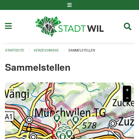
Navigation überspringen
STARTSEITE
VERZEICHNISSE
SAMMELSTELLEN
Sammelstellen
+
−









