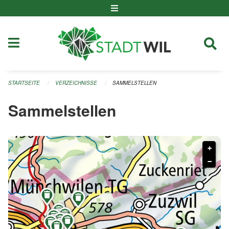
Navigation überspringen
STARTSEITE
VERZEICHNISSE
SAMMELSTELLEN
Sammelstellen
+
−








