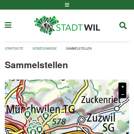
Navigation überspringen
STARTSEITE
VERZEICHNISSE
SAMMELSTELLEN
Sammelstellen
+
−









