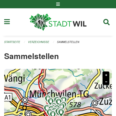
Navigation überspringen
STARTSEITE
VERZEICHNISSE
SAMMELSTELLEN
Sammelstellen
+
−
















