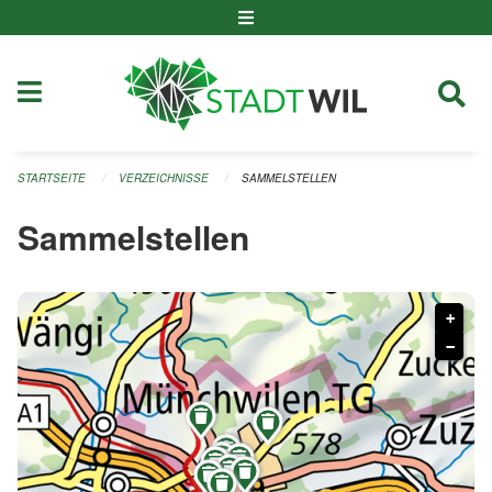
Navigation überspringen
STARTSEITE
VERZEICHNISSE
SAMMELSTELLEN
Sammelstellen
+
−









