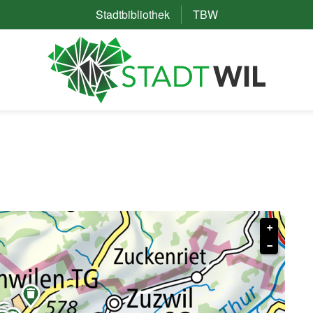
Stadtbibliothek
(External Link)
TBW
(External Link)
+
−

