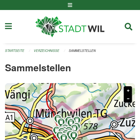
Navigation überspringen
STARTSEITE
VERZEICHNISSE
SAMMELSTELLEN
Sammelstellen
+
−
















