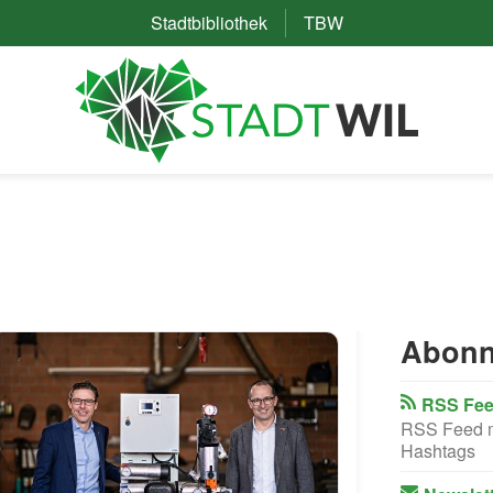
Stadtbibliothek
(External Link)
TBW
(External Link)
Abonn
RSS Fee
RSS Feed mi
Hashtags