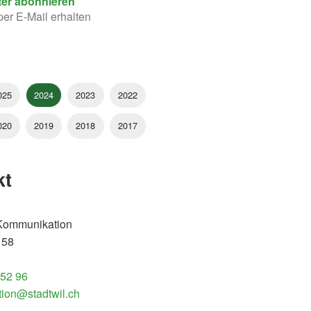
ter abonnieren
per E-Mail erhalten
025
2024
2023
2022
020
2019
2018
2017
kt
 Kommunikation
 58
 52 96
ion@stadtwil.ch