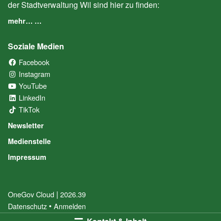
der Stadtverwaltung Wil sind hier zu finden:
mehr… …
Soziale Medien
Facebook
(External Link)
Instagram
(External Link)
YouTube
(External Link)
LinkedIn
(External Link)
TikTok
(External Link)
Newsletter
Medienstelle
Impressum
|
OneGov Cloud
(External Link)
2026.39
(External Link)
Datenschutz
(External Link)
Anmelden