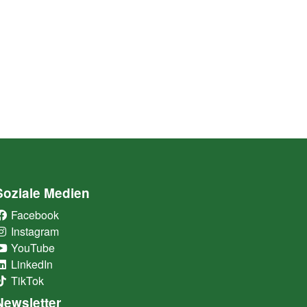
Soziale Medien
Facebook
(External Link)
Instagram
(External Link)
YouTube
(External Link)
LinkedIn
(External Link)
TikTok
(External Link)
Newsletter