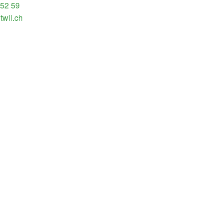
 52 59
twil.ch