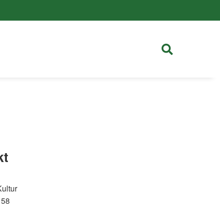
kt
ultur
 58