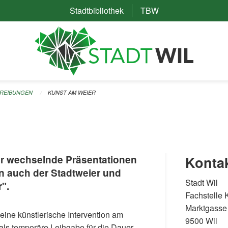
Stadtbibliothek
(External Link)
TBW
(External Link)
REIBUNGEN
KUNST AM WEIER
 für wechselnde Präsentationen
Konta
n auch der Stadtweier und
Stadt Wil
".
Fachstelle K
Marktgasse
eine künstlerische Intervention am
9500 Wil
 als temporäre Leihgabe für die Dauer