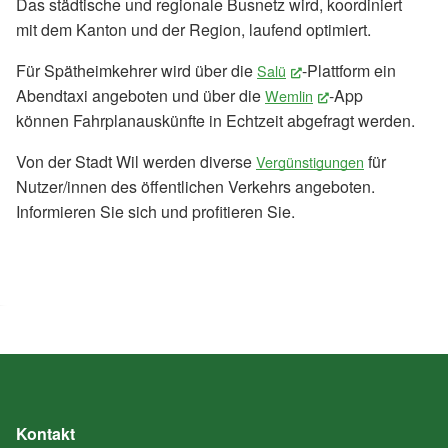
Das städtische und regionale Busnetz wird, koordiniert
mit dem Kanton und der Region, laufend optimiert.
Für Spätheimkehrer wird über die
-Plattform ein
Salü
(External Link)
Abendtaxi angeboten und über die
-App
Wemlin
(External Link)
können Fahrplanauskünfte in Echtzeit abgefragt werden.
Von der Stadt Wil werden diverse
für
Vergünstigungen
Nutzer/innen des öffentlichen Verkehrs angeboten.
Informieren Sie sich und profitieren Sie.
Kontakt