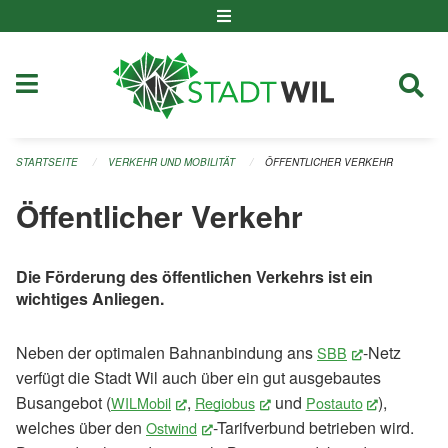
Navigation überspringen
STARTSEITE
VERKEHR UND MOBILITÄT
ÖFFENTLICHER VERKEHR
Öffentlicher Verkehr
Die Förderung des öffentlichen Verkehrs ist ein
wichtiges Anliegen.
Neben der optimalen Bahnanbindung ans
-Netz
SBB
(External Lin
verfügt die Stadt Wil auch über ein gut ausgebautes
Busangebot (
,
und
),
WILMobil
(External Link)
Regiobus
(External Link)
Postauto
(External L
welches über den
-Tarifverbund betrieben wird.
Ostwind
(External Link)