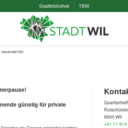
Stadtbibliothek
(External Link)
TBW
(External Link)
RAUM MIETEN
mmerpause!
Konta
Quartiertref
nende günstig für private
Rotschürstr
9500 Wil
+41 71 914
n Sonntag als Ganzes gemietet werden