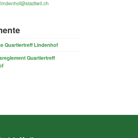
f.lindenhof@stadtwil.ch
ente
se Quartiertreff Lindenhof
reglement Quartiertreff
of