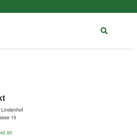
kt
f Lindenhof
asse 15
 45 85