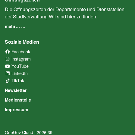
Die Öffnungszeiten der Departemente und Dienststellen
der Stadtverwaltung Wil sind hier zu finden:
mehr… …
Soziale Medien
Facebook
(External Link)
Instagram
(External Link)
YouTube
(External Link)
LinkedIn
(External Link)
TikTok
(External Link)
Newsletter
Medienstelle
Impressum
|
OneGov Cloud
(External Link)
2026.39
(External Link)