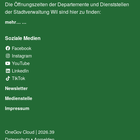
Die Öffnungszeiten der Departemente und Dienststellen
der Stadtverwaltung Wil sind hier zu finden:
mehr… …
Soziale Medien
Facebook
(External Link)
Instagram
(External Link)
YouTube
(External Link)
LinkedIn
(External Link)
TikTok
(External Link)
Newsletter
Medienstelle
Impressum
|
OneGov Cloud
(External Link)
2026.39
(External Link)
Datenschutz
(External Link)
Anmelden