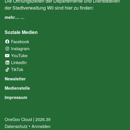
Die Öffnungszeiten der Departemente und Dienststellen
der Stadtverwaltung Wil sind hier zu finden:
mehr… …
Soziale Medien
Facebook
(External Link)
Instagram
(External Link)
YouTube
(External Link)
LinkedIn
(External Link)
TikTok
(External Link)
Newsletter
Medienstelle
Impressum
|
OneGov Cloud
(External Link)
2026.39
(External Link)
Datenschutz
(External Link)
Anmelden