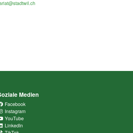
ariat@stadtwil.ch
Soziale Medien
Facebook
(External Link)
Instagram
(External Link)
YouTube
(External Link)
LinkedIn
(External Link)
TikTok
(External Link)