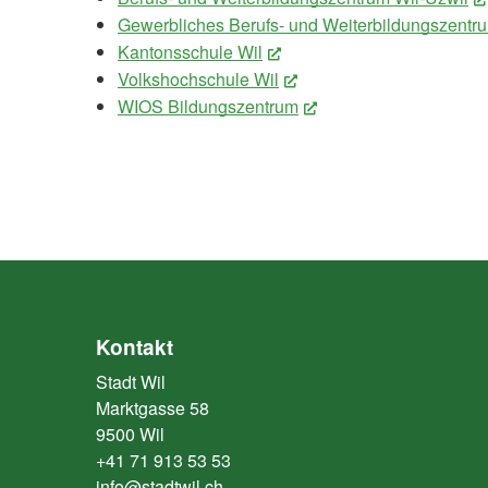
Gewerbliches Berufs- und Weiterbildungszentr
Kantonsschule Wil
(External Link)
Volkshochschule Wil
(External Link)
WIOS Bildungszentrum
(External Link)
Kontakt
Stadt Wil
Marktgasse 58
9500 Wil
+41 71 913 53 53
info@stadtwil.ch