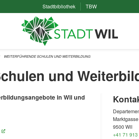
Stadtbibliothek
(External Link)
TBW
(External Link)
WEITERFÜHRENDE SCHULEN UND WEITERBILDUNG
Schulen und Weiterbi
erbildungsangebote in Wil und
Konta
Departemen
Marktgasse
nal Link)
9500 Wil
(External Link)
+41 71 913
(External Link)