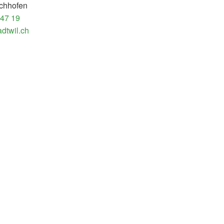
chhofen
 47 19
dtwil.ch