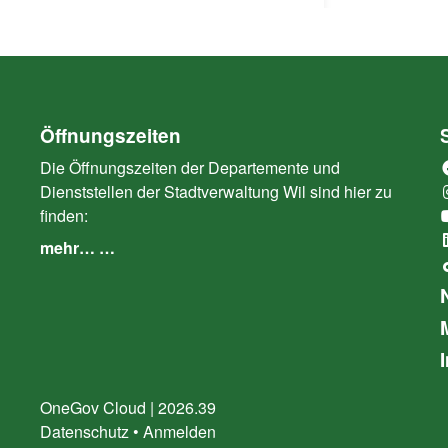
Öffnungszeiten
Die Öffnungszeiten der Departemente und
Dienststellen der Stadtverwaltung Wil sind hier zu
finden:
mehr… …
OneGov Cloud
(External Link)
|
2026.39
(External Link)
Datenschutz
(External Link)
Anmelden