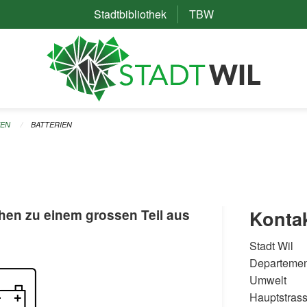
Stadtbibliothek
(External Link)
TBW
(External Link)
TEN
BATTERIEN
hen zu einem grossen Teil aus
Konta
Stadt Wil
Departemen
Umwelt
Hauptstras