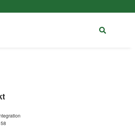
kt
ntegration
 58