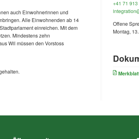
+41 71 913
integration
önnen auch Einwohnerinnen und
inbringen. Alle Einwohnenden ab 14
Offene Spr
 Stadtparlament einreichen. Mit dem
Montag, 13.
setzen. Mindestens zehn
aus Wil müssen den Vorstoss
Dokum
ernal Link)
gehalten.
Merkblatt