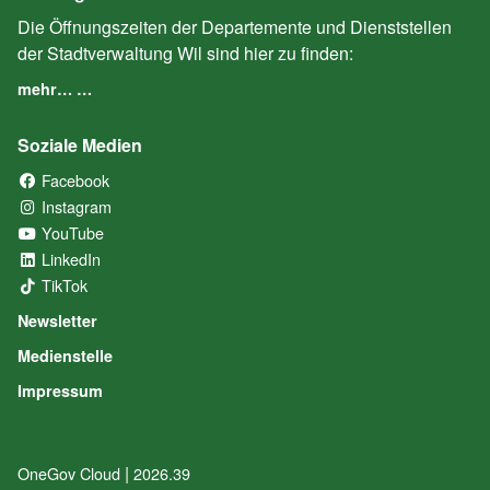
Die Öffnungszeiten der Departemente und Dienststellen
der Stadtverwaltung Wil sind hier zu finden:
mehr… …
Soziale Medien
Facebook
(External Link)
Instagram
(External Link)
YouTube
(External Link)
LinkedIn
(External Link)
TikTok
(External Link)
Newsletter
Medienstelle
Impressum
|
OneGov Cloud
(External Link)
2026.39
(External Link)