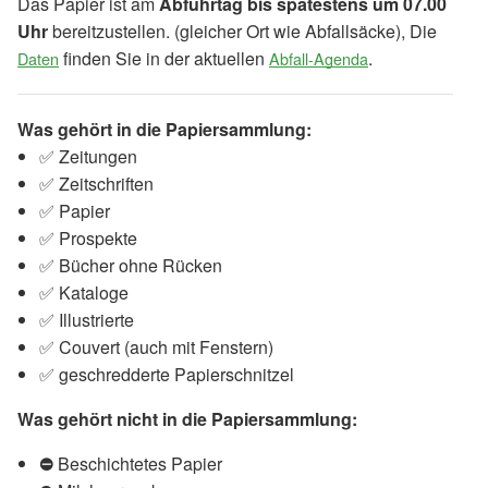
Das Papier ist am
Abfuhrtag bis spätestens um 07.00
Uhr
bereitzustellen. (gleicher Ort wie Abfallsäcke), Die
finden Sie in der aktuellen
.
Daten
Abfall-Agenda
Was gehört in die Papiersammlung:
✅ Zeitungen
✅ Zeitschriften
✅ Papier
✅ Prospekte
✅ Bücher ohne Rücken
✅ Kataloge
✅ Illustrierte
✅ Couvert (auch mit Fenstern)
✅ geschredderte Papierschnitzel
Was gehört nicht in die Papiersammlung:
⛔
Beschichtetes Papier