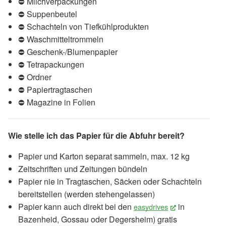
⛔ Milchverpackungen
⛔ Suppenbeutel
⛔ Schachteln von Tiefkühlprodukten
⛔ Waschmitteltrommeln
⛔ Geschenk-/Blumenpapier
⛔ Tetrapackungen
⛔ Ordner
⛔ Papiertragtaschen
⛔ Magazine in Folien
Wie stelle ich das Papier für die Abfuhr
bereit?
Papier und Karton separat sammeln, max. 12 kg
Zeitschriften und Zeitungen bündeln
Papier nie in Tragtaschen, Säcken oder Schachteln
bereitstellen (werden stehengelassen)
Papier kann auch direkt bei den
in
easydrives
(External Link)
Bazenheid, Gossau oder Degersheim) gratis