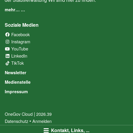
mehr… …
Soziale Medien
Facebook
(External Link)
Instagram
(External Link)
YouTube
(External Link)
LinkedIn
(External Link)
TikTok
(External Link)
Newsletter
Medienstelle
Impressum
|
OneGov Cloud
(External Link)
2026.39
(External Link)
Datenschutz
(External Link)
Anmelden
Kontakt, Links, ...