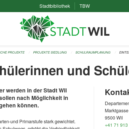
Stadtbibliothek
(External Link)
TBW
(External Link)
ISCHE PROJEKTE
PROJEKTE SIEDLUNG
SCHULRAUMPLANUNG
EINTE
chülerinnen und Schül
r werden in der Stadt Wil
Konta
 sollen nach Möglichkeit in
Departemen
e gehen können.
Marktgasse
9500 Wil
rten-und Primarstufe stark gewichtet.
+41 71 913
 Schulwegs, erhöht die Verbindlichkeit