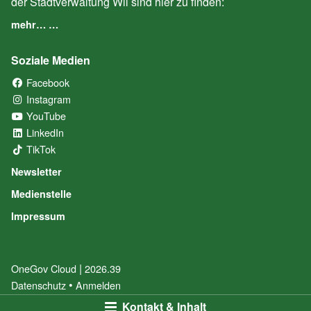
der Stadtverwaltung Wil sind hier zu finden:
mehr… …
Soziale Medien
Facebook
(External Link)
Instagram
(External Link)
YouTube
(External Link)
LinkedIn
(External Link)
TikTok
(External Link)
Newsletter
Medienstelle
Impressum
|
OneGov Cloud
(External Link)
2026.39
(External Link)
Datenschutz
(External Link)
Anmelden
Kontakt & Inhalt