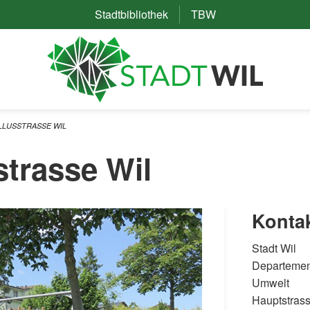
Stadtbibliothek
(External Link)
TBW
(External Link)
LLUSSTRASSE WIL
strasse Wil
Konta
Stadt Wil
Departemen
Umwelt
Hauptstras