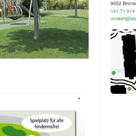
9552 Brons
+41 71 914
umwelt@sta