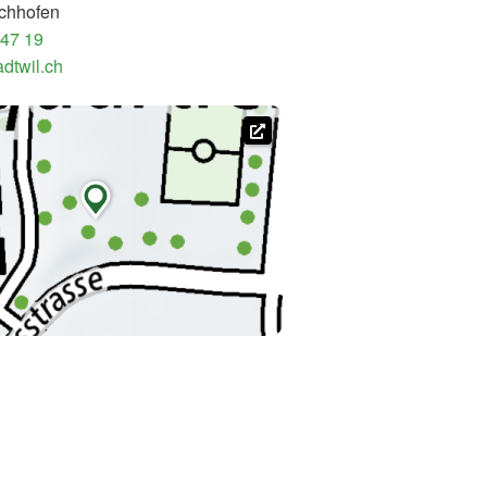
chhofen
 47 19
dtwil.ch
