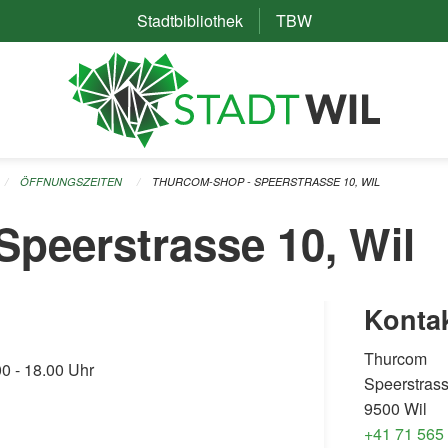
Stadtbibliothek
(External Link)
TBW
(External Link)
ÖFFNUNGSZEITEN
THURCOM-SHOP - SPEERSTRASSE 10, WIL
peerstrasse 10, Wil
Konta
Thurcom
0 - 18.00 Uhr
Speerstras
9500 Wil
+41 71 565