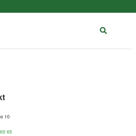
kt
se 10
 65 65