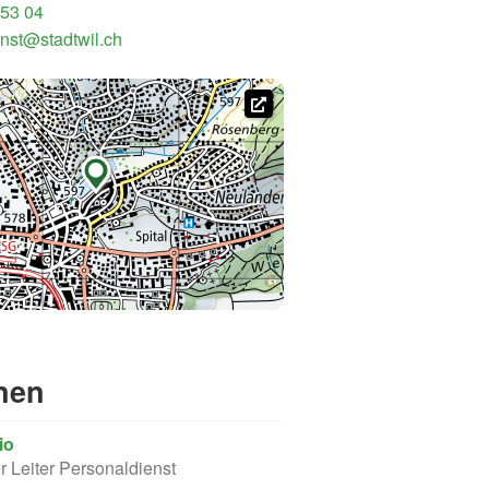
 53 04
nst@stadtwil.ch

nen
io
er Leiter Personaldienst