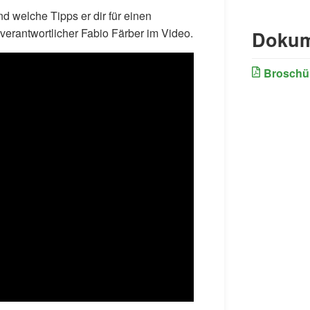
d welche Tipps er dir für einen
sverantwortlicher Fabio Färber im Video.
Dokum
Broschü