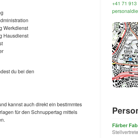
+41 71 913
personaldie
ng
dministration
ng Werkdienst
ng Hausdienst
st
er
ndest du bei den
und kannst auch direkt ein bestimmtes
Perso
agen für den Schnuppertag mittels
en.
Färber Fab
Stellvertret