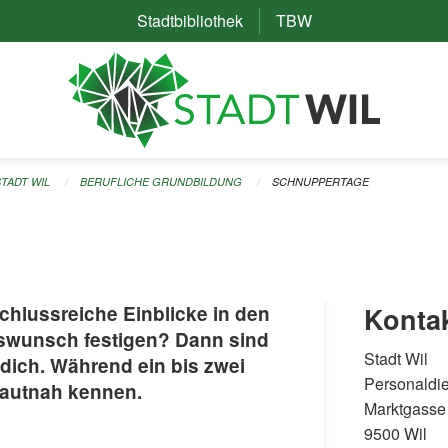
Stadtbibliothek
(External Link)
TBW
(External Link)
STADT WIL
BERUFLICHE GRUNDBILDUNG
SCHNUPPERTAGE
chlussreiche Einblicke in den
Konta
fswunsch festigen? Dann sind
Stadt Wil
dich. Während ein bis zwei
Personaldi
hautnah kennen.
Marktgasse
9500 Wil