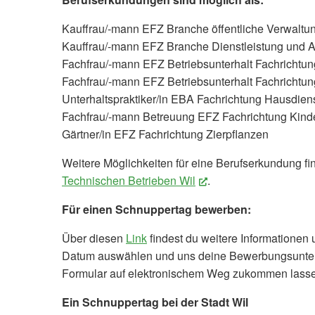
Kauffrau/-mann EFZ Branche öffentliche Verwaltu
Kauffrau/-mann EFZ Branche Dienstleistung und A
Fachfrau/-mann EFZ Betriebsunterhalt Fachrichtu
Fachfrau/-mann EFZ Betriebsunterhalt Fachrichtu
Unterhaltspraktiker/in EBA Fachrichtung Hausdien
Fachfrau/-mann Betreuung EFZ Fachrichtung Kind
Gärtner/in EFZ Fachrichtung Zierpflanzen
Weitere Möglichkeiten für eine Berufserkundung fi
Technischen Betrieben Wil
(External Link)
.
Für einen Schnuppertag bewerben:
Über diesen
Link
findest du weitere Informationen 
Datum auswählen und uns deine Bewerbungsunterl
Formular auf elektronischem Weg zukommen lass
Ein Schnuppertag bei der Stadt Wil