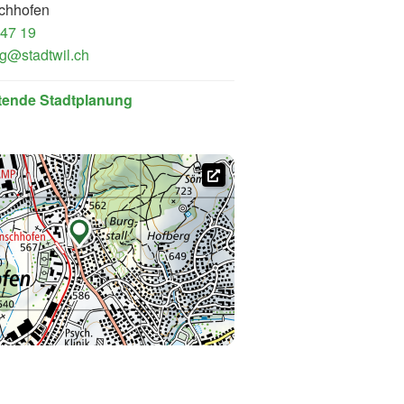
chhofen
 47 19
g@stadtwil.ch
itende Stadtplanung
