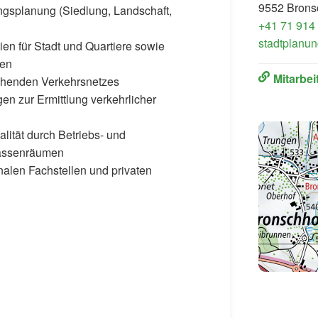
9552 Brons
gsplanung (Siedlung, Landschaft,
+41 71 914
stadtplanun
ien für Stadt und Quartiere sowie
gen
Mitarbe
tehenden Verkehrsnetzes
n zur Ermittlung verkehrlicher
lität durch Betriebs- und
rassenräumen
alen Fachstellen und privaten