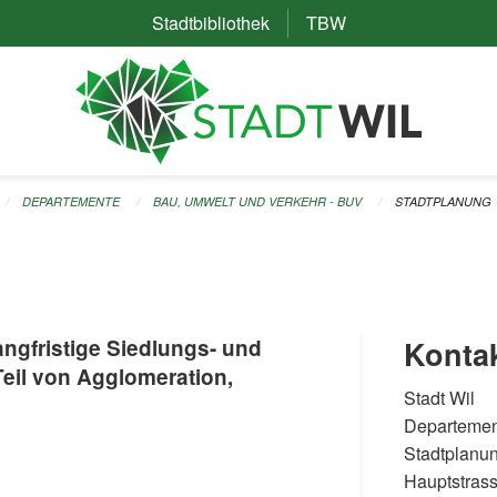
Stadtbibliothek
(External Link)
TBW
(External Link)
DEPARTEMENTE
BAU, UMWELT UND VERKEHR - BUV
STADTPLANUNG
langfristige Siedlungs- und
Konta
Teil von Agglomeration,
Stadt Wil
Departemen
Stadtplanu
Hauptstras