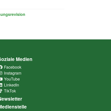
nungsrevision
Soziale Medien
Facebook
(External Link)
Instagram
(External Link)
YouTube
(External Link)
LinkedIn
(External Link)
TikTok
(External Link)
Newsletter
Medienstelle