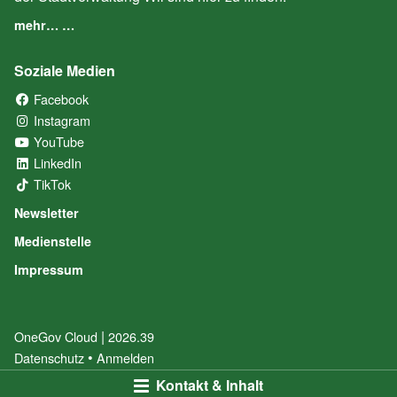
mehr… …
Soziale Medien
Facebook
(External Link)
Instagram
(External Link)
YouTube
(External Link)
LinkedIn
(External Link)
TikTok
(External Link)
Newsletter
Medienstelle
Impressum
|
OneGov Cloud
(External Link)
2026.39
(External Link)
Datenschutz
(External Link)
Anmelden
Kontakt & Inhalt