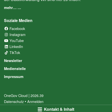
mehr… …
Soziale Medien
Facebook
(External Link)
Instagram
(External Link)
YouTube
(External Link)
LinkedIn
(External Link)
TikTok
(External Link)
Newsletter
Medienstelle
Impressum
|
OneGov Cloud
(External Link)
2026.39
(External Link)
Datenschutz
(External Link)
Anmelden
Kontakt & Inhalt