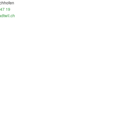
chhofen
 47 19
dtwil.ch