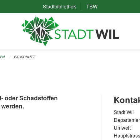
Stadtbibliothek
(External Link)
TBW
(External Link)
TEN
BAUSCHUTT
d- oder Schadstoffen
Konta
 werden.
Stadt Wil
Departemen
Umwelt
Hauptstras