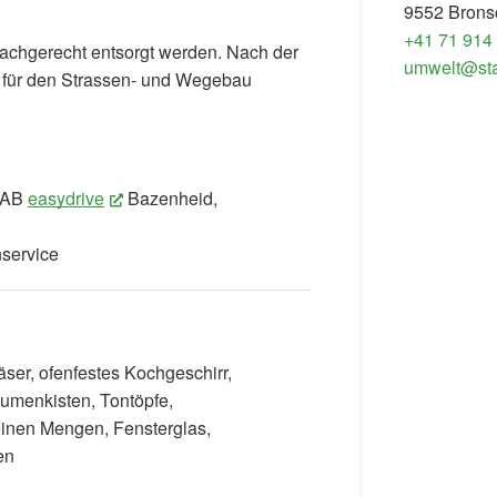
9552 Brons
+41 71 914
fachgerecht entsorgt werden. Nach der
umwelt@sta
t für den Strassen- und Wegebau
 ZAB
easydrive
(External Link)
Bazenheid,
service
läser, ofenfestes Kochgeschirr,
lumenkisten, Tontöpfe,
leinen Mengen, Fensterglas,
en