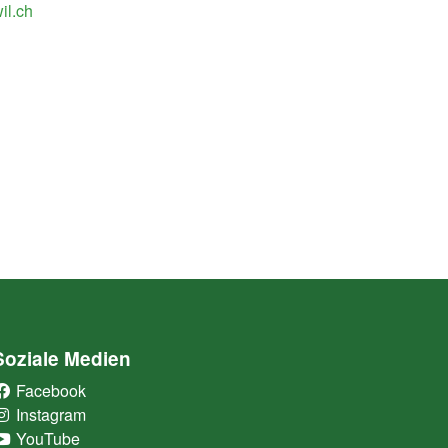
il.ch
Soziale Medien
Facebook
(External Link)
Instagram
(External Link)
YouTube
(External Link)