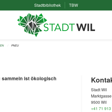
Stadtbibliothek
(External Link)
TBW
(External Link)
TEN
PNEU
u sammeln ist ökologisch
Konta
Stadt Wil
Marktgasse
9500 Wil
+41 71 913