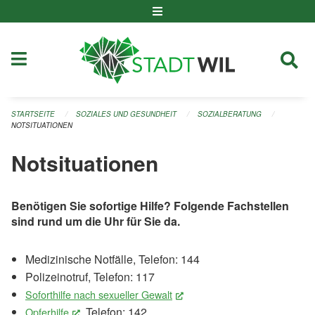
Navigation überspringen
STARTSEITE
SOZIALES UND GESUNDHEIT
SOZIALBERATUNG
NOTSITUATIONEN
Notsituationen
Benötigen Sie sofortige Hilfe? Folgende Fachstellen
sind rund um die Uhr für Sie da.
Medizinische Notfälle, Telefon: 144
Polizeinotruf, Telefon: 117
Soforthilfe nach sexueller Gewalt
(External Link)
, Telefon: 142
Opferhilfe
(External Link)