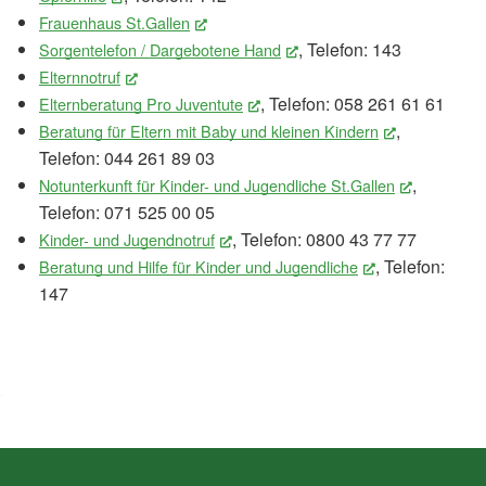
Frauenhaus St.Gallen
(External Link)
, Telefon: 143
Sorgentelefon / Dargebotene Hand
(External Link)
Elternnotruf
(External Link)
, Telefon: 058 261 61 61
Elternberatung Pro Juventute
(External Link)
,
Beratung für Eltern mit Baby und kleinen Kindern
(External Lin
Telefon: 044 261 89 03
,
Notunterkunft für Kinder- und Jugendliche St.Gallen
(External L
Telefon: 071 525 00 05
, Telefon: 0800 43 77 77
Kinder- und Jugendnotruf
(External Link)
, Telefon:
Beratung und Hilfe für Kinder und Jugendliche
(External Link)
147