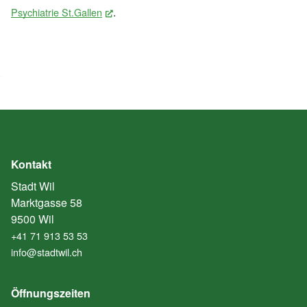
.
Psychiatrie St.Gallen
(External Link)
Kontakt
Stadt Wil
Marktgasse 58
9500 Wil
+41 71 913 53 53
info@stadtwil.ch
Öffnungszeiten