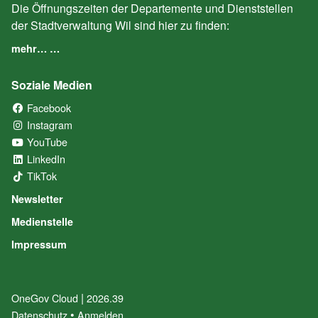
Die Öffnungszeiten der Departemente und Dienststellen
der Stadtverwaltung Wil sind hier zu finden:
mehr… …
Soziale Medien
Facebook
(External Link)
Instagram
(External Link)
YouTube
(External Link)
LinkedIn
(External Link)
TikTok
(External Link)
Newsletter
Medienstelle
Impressum
|
OneGov Cloud
(External Link)
2026.39
(External Link)
Datenschutz
(External Link)
Anmelden