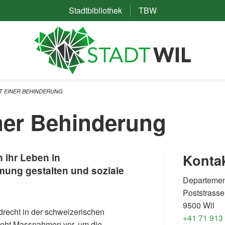
Stadtbibliothek
(External Link)
TBW
(External Link)
T EINER BEHINDERUNG
ner Behinderung
 ihr Leben in
Konta
ung gestalten und soziale
Departement
Poststrasse
9500 Wil
drecht in der schweizerischen
+41 71 913
ieht Massnahmen vor, um die