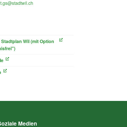
t.gs@stadtwil.ch
ink)
r Stadtplan Wil (mit Option
isfrei")
ink)
Me
ink)
p
Soziale Medien