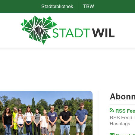
Stadtbibliothek
(External Link)
TBW
(External Link)
Abonn
RSS Fee
RSS Feed mi
Hashtags