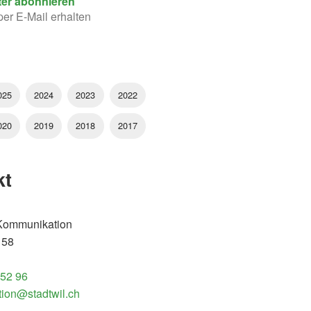
ter abonnieren
per E-Mail erhalten
025
2024
2023
2022
020
2019
2018
2017
kt
 Kommunikation
 58
 52 96
ion@stadtwil.ch