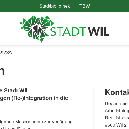
Stadtbibliothek
(External Link)
TBW
(External Link)
GRATION
n
e Stadt Wil
Konta
gen (Re-)Integration in die
Departement
Arbeitsinteg
Reuttistras
n folgende Massnahmen zur Verfügung.
9500 Wil 2
e Unterstützung: