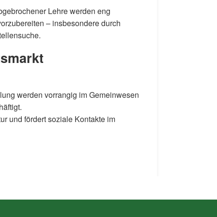
bgebrochener Lehre werden eng
g vorzubereiten – insbesondere durch
ellensuche.
tsmarkt
)
ellung werden vorrangig im Gemeinwesen
äftigt.
r und fördert soziale Kontakte im