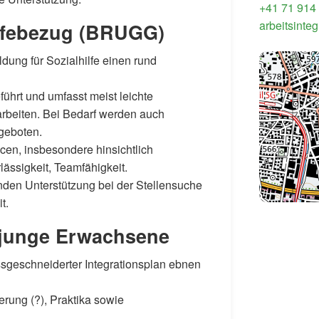
+41 71 914
arbeitsinte
ilfebezug (BRUGG)
ung für Sozialhilfe einen rund
führt und umfasst meist leichte
arbeiten. Bei Bedarf werden auch
geboten.
ncen, insbesondere hinsichtlich
ässigkeit, Teamfähigkeit.
den Unterstützung bei der Stellensuche
t.
junge Erwachsene
ssgeschneiderter Integrationsplan ebnen
rung (?), Praktika sowie