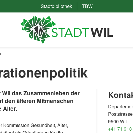
Stadtbibliothek
(External Link)
TBW
(External Link)
K
ationenpolitik
tadt Wil das Zusammenleben der
Konta
ht den älteren Mitmenschen
Departement
 Alter.
Poststrasse
9500 Wil
r Kommission Gesundheit, Alter,
+41 71 913
 dient als Orientierung für die