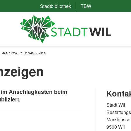
Stadtbibliothek
(External Link)
TBW
(External Link)
AMTLICHE TODESANZEIGEN
nzeigen
 im Anschlagkasten beim
Konta
liziert.
Stadt Wil
Bestattung
Marktgasse
9500 Wil