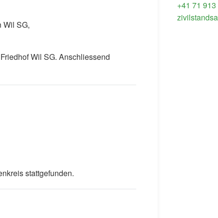
+41 71 913
zivilstands
n Wil SG,
 Friedhof Wil SG. Anschliessend
nkreis stattgefunden.