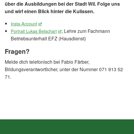
über die Ausbildungen bei der Stadt Wil. Folge uns
und wirf einen Blick hinter die Kulissen.
Insta-Account
(External Link)
, Lehre zum Fachmann
Portrait Lukas Betschart
(External Link)
Betriebsunterhalt EFZ (Hausdienst)
Fragen?
Melde dich telefonisch bei Fabio Färber,
Bildungsverantwortlicher, unter der Nummer 071 913 52
71.