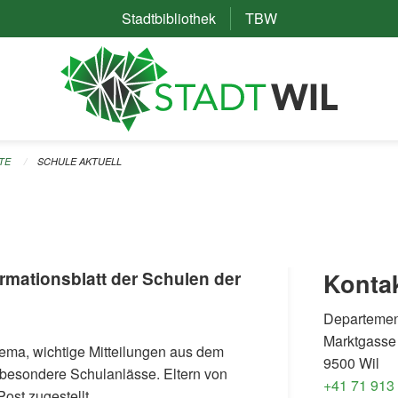
Stadtbibliothek
(External Link)
TBW
(External Link)
TE
SCHULE AKTUELL
ormationsblatt der Schulen der
Konta
Departemen
Marktgasse
ema, wichtige Mitteilungen aus dem
9500 Wil
 besondere Schulanlässe. Eltern von
+41 71 913
ost zugestellt.