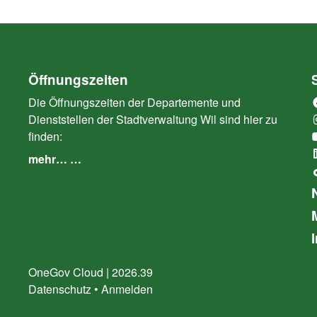
Öffnungszeiten
Die Öffnungszeiten der Departemente und
Dienststellen der Stadtverwaltung Wil sind hier zu
finden:
mehr… …
OneGov Cloud
(External Link)
|
2026.39
(External Link)
Datenschutz
(External Link)
Anmelden