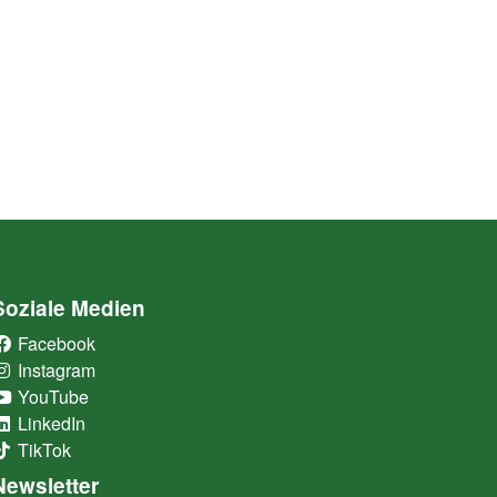
Soziale Medien
Facebook
(External Link)
Instagram
(External Link)
YouTube
(External Link)
LinkedIn
(External Link)
TikTok
(External Link)
Newsletter