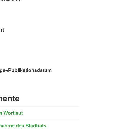
rt
gs-/Publikationsdatum
ente
m Wortlaut
nahme des Stadtrats