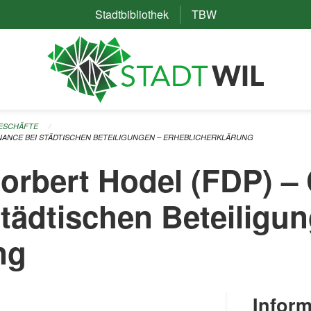
Stadtbibliothek
(External Link)
TBW
(External Link)
GESCHÄFTE
ANCE BEI STÄDTISCHEN BETEILIGUNGEN – ERHEBLICHERKLÄRUNG
orbert Hodel (FDP) –
tädtischen Beteiligu
ng
Inform