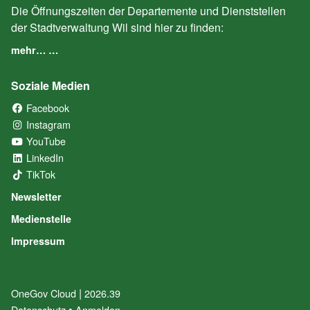
Die Öffnungszeiten der Departemente und Dienststellen
der Stadtverwaltung Wil sind hier zu finden:
mehr… …
Soziale Medien
Facebook
(External Link)
Instagram
(External Link)
YouTube
(External Link)
LinkedIn
(External Link)
TikTok
(External Link)
Newsletter
Medienstelle
Impressum
|
OneGov Cloud
(External Link)
2026.39
(External Link)
Datenschutz
(External Link)
Anmelden