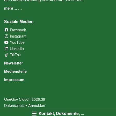
mehr… …
Soziale Medien
Facebook
(External Link)
Instagram
(External Link)
YouTube
(External Link)
LinkedIn
(External Link)
TikTok
(External Link)
Newsletter
Medienstelle
Impressum
|
OneGov Cloud
(External Link)
2026.39
(External Link)
Datenschutz
(External Link)
Anmelden
Kontakt, Dokumente, ...