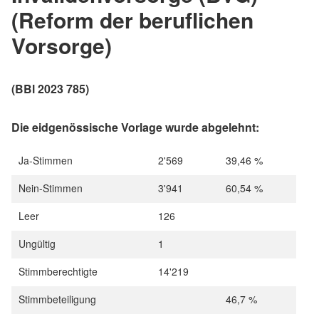
(Reform der beruflichen
Vorsorge)
(BBl 2023 785)
Die eidgenössische Vorlage wurde
abgelehnt:
Ja-Stimmen
2'569
39,46 %
Nein-Stimmen
3'941
60,54 %
Leer
126
Ungültig
1
Stimmberechtigte
14'219
Stimmbeteiligung
46,7 %