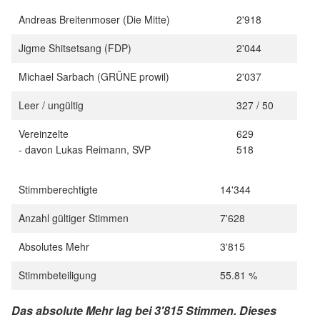
Andreas Breitenmoser (Die Mitte)
2'918
Jigme Shitsetsang (FDP)
2'044
Michael Sarbach (GRÜNE prowil)
2'037
Leer / ungültig
327 / 50
Vereinzelte
629
- davon Lukas Reimann, SVP
518
Stimmberechtigte
14'344
Anzahl gültiger Stimmen
7'628
Absolutes Mehr
3'815
Stimmbeteiligung
55.81 %
Das absolute Mehr lag bei 3'815 Stimmen. Dieses