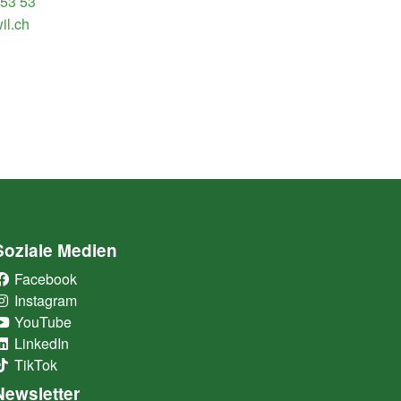
 53 53
il.ch
Soziale Medien
Facebook
(External Link)
Instagram
(External Link)
YouTube
(External Link)
LinkedIn
(External Link)
TikTok
(External Link)
Newsletter