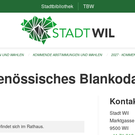
Stadtbibliothek
(External Link)
TBW
(External Link)
N UND WAHLEN
KOMMENDE ABSTIMMUNGEN UND WAHLEN
2027 - KOMM
genössisches Blanko
Konta
Stadt Wil
Marktgasse
findet sich im Rathaus.
9500 Wil