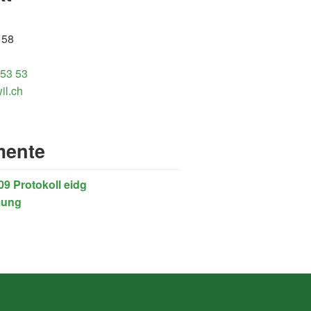
 58
 53 53
il.ch
ente
09 Protokoll eidg
mung