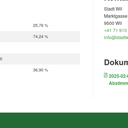
Stadt Wil
Marktgasse
9500 Wil
25,76 %
+41 71 913
74,24 %
info@stadtw
40
Dokum
36,90 %
2025-02-
Abstim