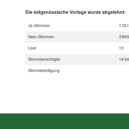
Die eidgenössische Vorlage wurde
abgelehnt:
Ja-Stimmen
1'351
Nein-Stimmen
3'893
Leer
13
Stimmberechtigte
14'2
Stimmbeteiligung